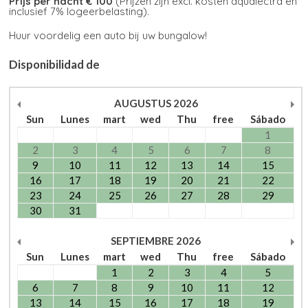
Prijs per nacht € 100
(Prijzen zijn excl. kosten aqualectra en
inclusief 7% logeerbelasting).
Huur voordelig een auto bij uw bungalow!
Disponibilidad de
AUGUSTUS
2026
Sun
Lunes
mart
wed
Thu
free
Sábado
1
2
3
4
5
6
7
8
9
10
11
12
13
14
15
16
17
18
19
20
21
22
23
24
25
26
27
28
29
30
31
SEPTIEMBRE
2026
Sun
Lunes
mart
wed
Thu
free
Sábado
1
2
3
4
5
6
7
8
9
10
11
12
13
14
15
16
17
18
19