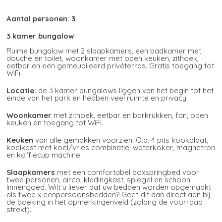
Aantal personen:
3
3 kamer bungalow
Ruime bungalow met 2 slaapkamers, een badkamer met
douche en toilet, woonkamer met open keuken, zithoek,
eetbar en een gemeubileerd privéterras. Gratis toegang tot
WiFi.
Locatie:
de 3 kamer bungalows liggen van het begin tot het
einde van het park en hebben veel ruimte en privacy.
Woonkamer
met zithoek, eetbar en barkrukken, fan, open
keuken en toegang tot WiFi.
Keuken
van alle gemakken voorzien. O.a. 4 pits kookplaat,
koelkast met koel/vries combinatie, waterkoker, magnetron
en koffiecup machine.
Slaapkamers
met een comfortabel boxspringbed voor
twee personen, airco, kledingkast, spiegel en schoon
linnengoed. Wilt u liever dat uw bedden worden opgemaakt
als twee x eenpersoonsbedden? Geef dit dan direct aan bij
de boeking in het opmerkingenveld (zolang de voorraad
strekt).