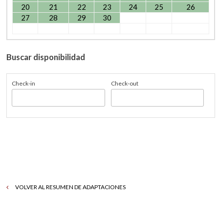
20
21
22
23
24
25
26
27
28
29
30
Buscar disponibilidad
Check-in
Check-out
VOLVER AL RESUMEN DE ADAPTACIONES