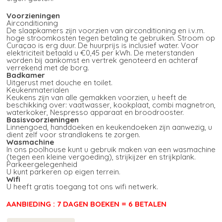
Voorzieningen
Airconditioning
De slaapkamers zijn voorzien van airconditioning en i.v.m.
hoge stroomkosten tegen betaling te gebruiken. Stroom op
Curaçao is erg duur. De huurprijs is inclusief water. Voor
elektriciteit betaald u €0,45 per kWh. De meterstanden
worden bij aankomst en vertrek genoteerd en achteraf
verrekend met de borg.
Badkamer
Uitgerust met douche en toilet.
Keukenmaterialen
Keukens zijn van alle gemakken voorzien, u heeft de
beschikking over: vaatwasser, kookplaat, combi magnetron,
waterkoker, Nespresso apparaat en broodrooster.
Basisvoorzieningen
Linnengoed, handdoeken en keukendoeken zijn aanwezig, u
dient zelf voor strandlakens te zorgen.
Wasmachine
In ons poolhouse kunt u gebruik maken van een wasmachine
(tegen een kleine vergoeding), strijkijzer en strijkplank.
Parkeergelegenheid
U kunt parkeren op eigen terrein.
Wifi
U heeft gratis toegang tot ons wifi netwerk.
AANBIEDING : 7 DAGEN BOEKEN = 6 BETALEN