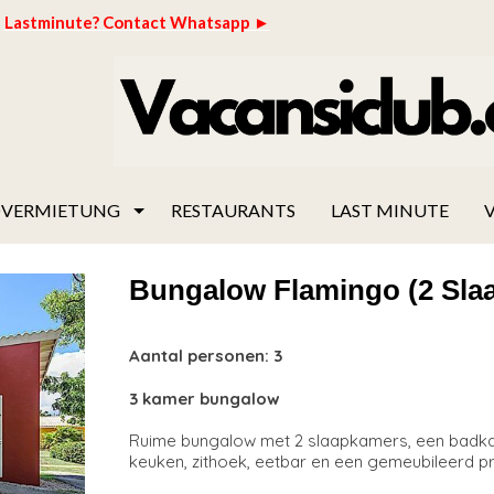
Lastminute? Contact Whatsapp ►
VERMIETUNG
RESTAURANTS
LAST MINUTE
V
Bungalow Flamingo (2 Slaa
Aantal personen:
3
3 kamer bungalow
Ruime bungalow met 2 slaapkamers, een badk
keuken, zithoek, eetbar en een gemeubileerd pri