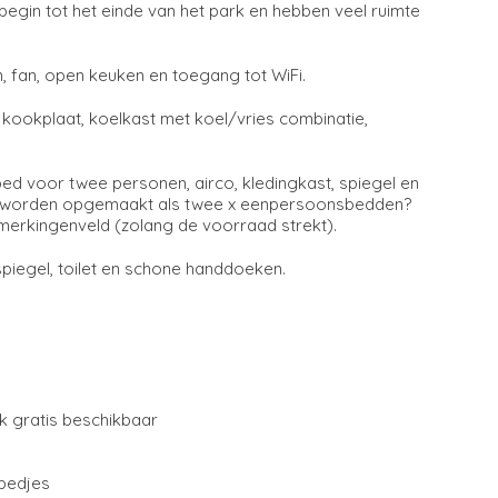
egin tot het einde van het park en hebben veel ruimte
, fan, open keuken en toegang tot WiFi.
s kookplaat, koelkast met koel/vries combinatie,
d voor twee personen, airco, kledingkast, spiegel en
den worden opgemaakt als twee x eenpersoonsbedden?
opmerkingenveld (zolang de voorraad strekt).
piegel, toilet en schone handdoeken.
k gratis beschikbaar
gbedjes