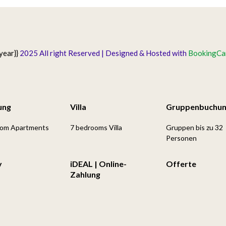
year}}
2025 All right Reserved | Designed & Hosted with
BookingCar
ung
Villa
Gruppenbuchu
oom Apartments
7 bedrooms Villa
Gruppen bis zu 32
Personen
y
iDEAL | Online-
Offerte
Zahlung