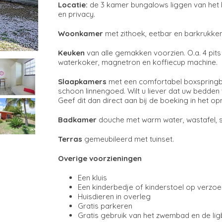
Locatie:
de 3 kamer bungalows liggen van het b
en privacy.
Woonkamer
met zithoek, eetbar en barkrukken
Keuken
van alle gemakken voorzien. O.a. 4 pit
waterkoker, magnetron en koffiecup machine.
Slaapkamers
met een comfortabel boxspringbe
schoon linnengoed. Wilt u liever dat uw bed
Geef dit dan direct aan bij de boeking in het 
Badkamer
douche met warm water, wastafel, s
Terras
gemeubileerd met tuinset.
Overige voorzieningen
Een kluis
Een kinderbedje of kinderstoel op verzoe
Huisdieren in overleg
Gratis parkeren
Gratis gebruik van het zwembad en de li