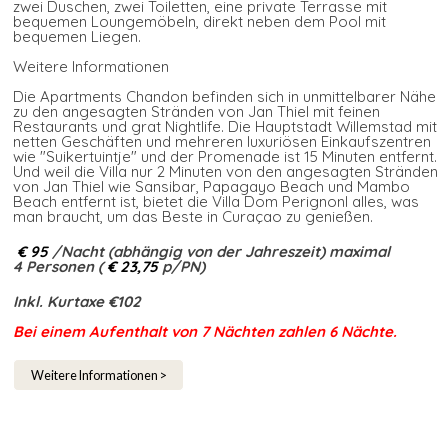
zwei Duschen, zwei Toiletten, eine private Terrasse mit
bequemen Loungemöbeln, direkt neben dem Pool mit
bequemen Liegen.
Weitere Informationen
Die Apartments Chandon befinden sich in unmittelbarer Nähe
zu den angesagten Stränden von Jan Thiel mit feinen
Restaurants und grat Nightlife. Die Hauptstadt Willemstad mit
netten Geschäften und mehreren luxuriösen Einkaufszentren
wie "Suikertuintje" und der Promenade ist 15 Minuten entfernt.
Und weil die Villa nur 2 Minuten von den angesagten Stränden
von Jan Thiel wie Sansibar, Papagayo Beach und Mambo
Beach entfernt ist, bietet die Villa Dom Perignonl alles, was
man braucht, um das Beste in Curaçao zu genießen.
€ 95
/Nacht (abhängig von der Jahreszeit) maximal
4 Personen (
€ 23,75
p/PN)
Inkl. Kurtaxe €102
Bei einem Aufenthalt von 7 Nächten zahlen 6 Nächte.​
Weitere Informationen >